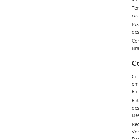
Ter
res
Pes
des
Com
Bra
C
Com
e
Em
Ent
des
De
Rec
Voc