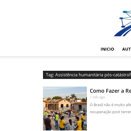
INICIO
AUT
Tag: Assistência humanitária pós-catástro
Como Fazer a Re
1 mês ago
O Brasil não é muito af
recuperação post terrem