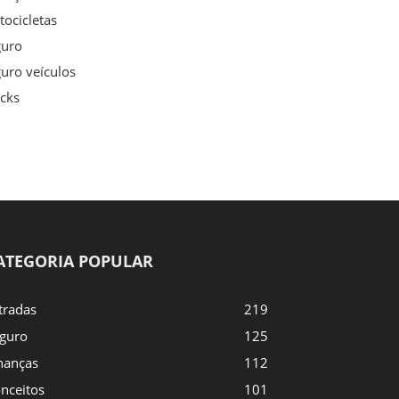
ocicletas
guro
uro veículos
cks
ATEGORIA POPULAR
tradas
219
guro
125
nanças
112
nceitos
101