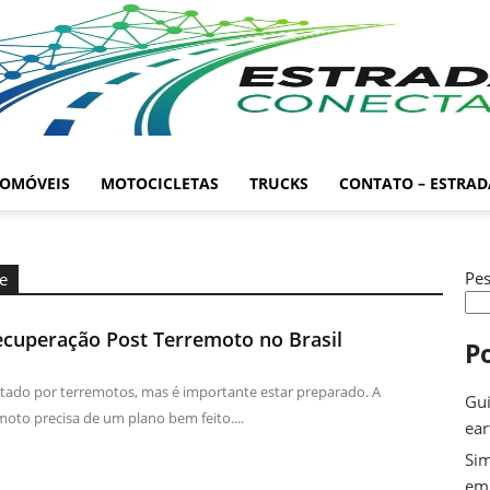
OMÓVEIS
MOTOCICLETAS
TRUCKS
CONTATO – ESTRA
Pes
fe
cuperação Post Terremoto no Brasil
P
etado por terremotos, mas é importante estar preparado. A
Gui
oto precisa de um plano bem feito....
ea
Sim
em 