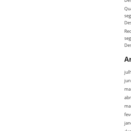
De
Qua
se
De
Req
se
De
A
jul
ju
ma
abr
ma
fev
jan