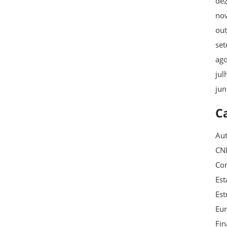
de
no
ou
se
ag
jul
ju
C
Au
CN
Con
Est
Est
Eu
Fin