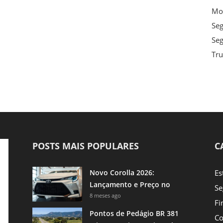
Mot
Se
Seg
Tru
POSTS MAIS POPULARES
C
Novo Corolla 2026:
Es
Lançamento e Preço no
Se
Brasil
8 meses ago
Fi
Pontos de Pedágio BR 381
Co