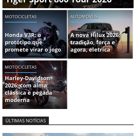
MOTOCICLETAS
AUTOMÓVEIS
Honda V3R: o
A nova Hilux 2026:
protótipo que
tradição, força e
promete virar o jogo
agora, eletrica
MOTOCICLETAS
Harley-Davidson
2026: com alma
clássica e pegada
moderna
ÚLTIMAS NOTÍCIAS