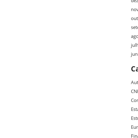
de
no
ou
se
ag
jul
ju
C
Au
CN
Con
Est
Est
Eu
Fin