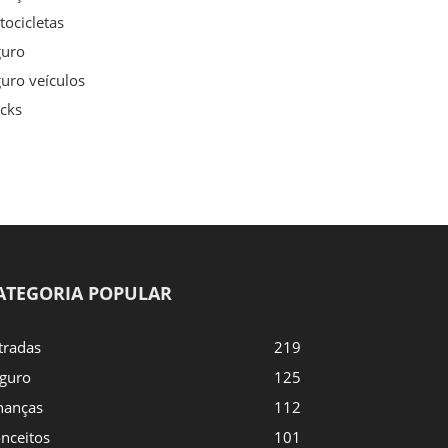
ocicletas
guro
uro veículos
cks
ATEGORIA POPULAR
tradas
219
guro
125
nanças
112
nceitos
101