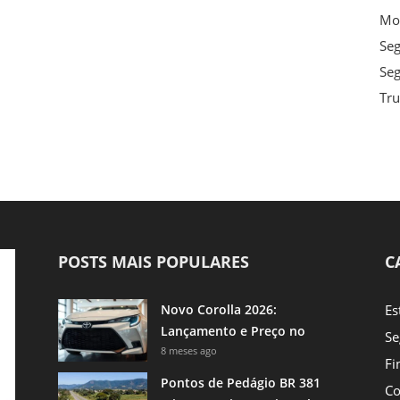
Mot
Se
Seg
Tru
POSTS MAIS POPULARES
C
Novo Corolla 2026:
Es
Lançamento e Preço no
Se
Brasil
8 meses ago
Fi
Pontos de Pedágio BR 381
Co