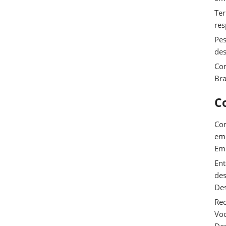
Ter
res
Pes
des
Com
Bra
C
Com
e
Em
Ent
des
De
Rec
Voc