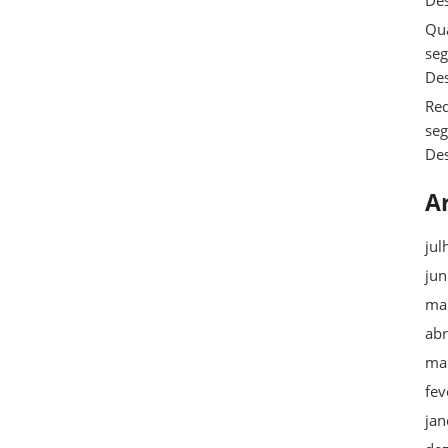
De
Qua
se
De
Req
se
De
A
jul
ju
ma
abr
ma
fev
jan