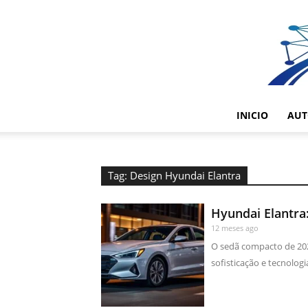
INICIO
AUT
Tag: Design Hyundai Elantra
Hyundai Elantra
12 meses ago
O sedã compacto de 202
sofisticação e tecnologi