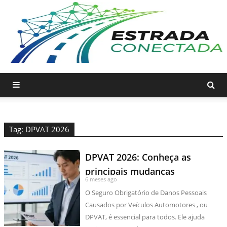
Tag: DPVAT 2026
DPVAT 2026: Conheça as
principais mudanças
6 meses ago
O Seguro Obrigatório de Danos Pessoais
Causados por Veículos Automotores , ou
DPVAT, é essencial para todos. Ele ajuda