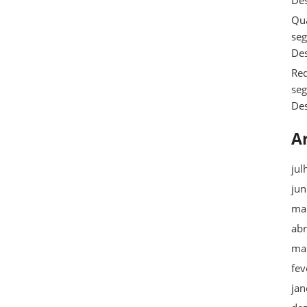
De
Qua
se
De
Req
se
De
A
jul
ju
ma
abr
ma
fev
jan