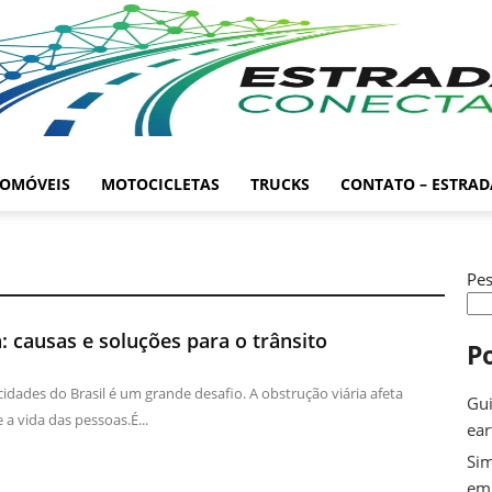
OMÓVEIS
MOTOCICLETAS
TRUCKS
CONTATO – ESTRA
Pes
: causas e soluções para o trânsito
P
cidades do Brasil é um grande desafio. A obstrução viária afeta
Gui
a vida das pessoas.É...
ea
Sim
em 