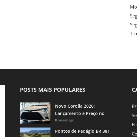
Mot
Se
Seg
Tru
POSTS MAIS POPULARES
C
Novo Corolla 2026:
Es
Lançamento e Preço no
Se
Brasil
8 meses ago
Fi
Pontos de Pedágio BR 381
Co