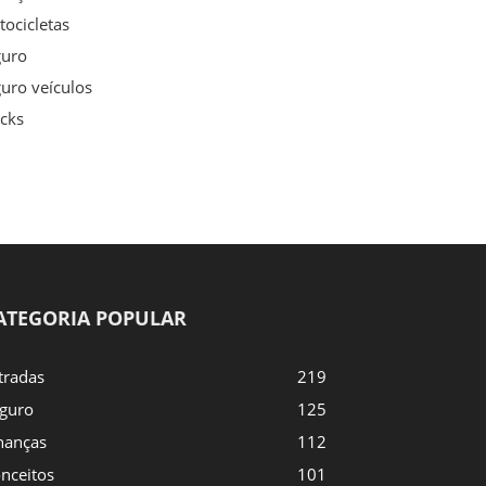
ocicletas
guro
uro veículos
cks
ATEGORIA POPULAR
tradas
219
guro
125
nanças
112
nceitos
101