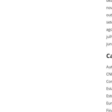
de
no
ou
se
ag
jul
ju
C
Au
CN
Con
Est
Est
Eu
Fin