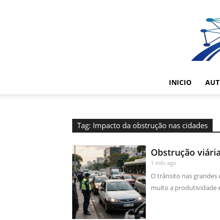
INICIO
AUT
Tag: Impacto da obstrução nas cidades
Obstrução viária
1 mês ago
O trânsito nas grandes 
muito a produtividade e 