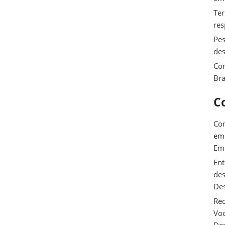
Ter
res
Pes
des
Com
Bra
C
Com
e
Em
Ent
des
De
Rec
Voc