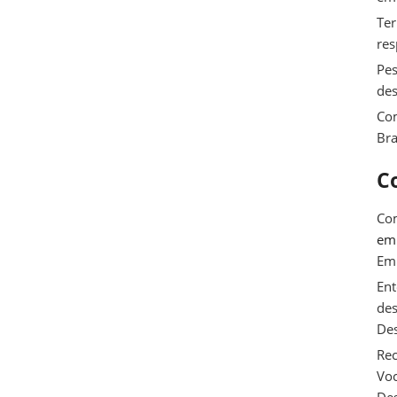
Ter
res
Pes
des
Com
Bra
C
Com
e
Em
Ent
des
De
Rec
Voc