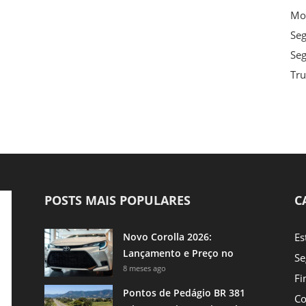
Mot
Se
Seg
Tru
POSTS MAIS POPULARES
C
Novo Corolla 2026:
Es
Lançamento e Preço no
Se
Brasil
8 meses ago
Fi
Pontos de Pedágio BR 381
Co