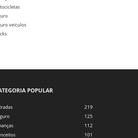
ocicletas
guro
uro veículos
cks
ATEGORIA POPULAR
tradas
219
guro
125
nanças
112
nceitos
101