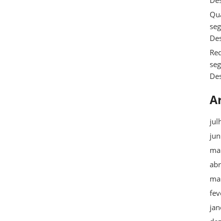
De
Qua
se
De
Req
se
De
A
jul
ju
ma
abr
ma
fev
jan