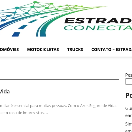
OMÓVEIS
MOTOCICLETAS
TRUCKS
CONTATO – ESTRA
Pes
Vida
P
amiliar é essencial para muitas pessoas. Com o Azos Seguro de Vida ,
Gui
a em caso de imprevistos. ...
ea
Sim
em 