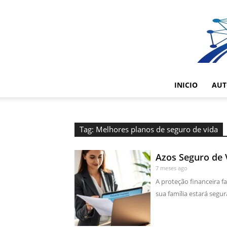
INICIO
AUT
Tag: Melhores planos de seguro de vida
Azos Seguro de 
7 meses ago
A proteção financeira f
sua família estará segur