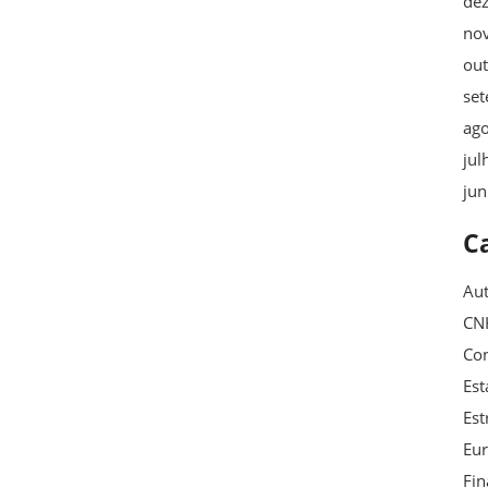
de
no
ou
se
ag
jul
ju
C
Au
CN
Con
Est
Est
Eu
Fin