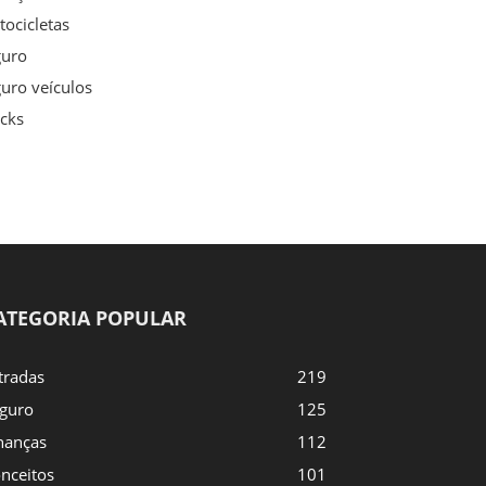
ocicletas
guro
uro veículos
cks
ATEGORIA POPULAR
tradas
219
guro
125
nanças
112
nceitos
101