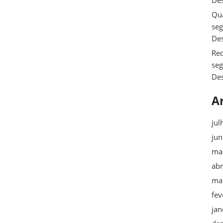
De
Qua
se
De
Req
se
De
A
jul
ju
ma
abr
ma
fev
jan