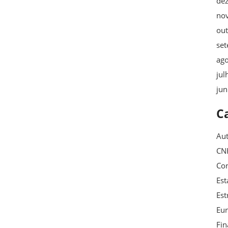
de
no
ou
se
ag
jul
ju
C
Au
CN
Con
Est
Est
Eu
Fin