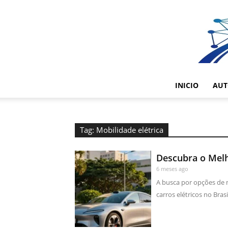
INICIO
AUT
Tag: Mobilidade elétrica
Descubra o Melho
6 meses ago
A busca por opções de 
carros elétricos no Bras