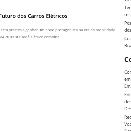
Ter
res
Futuro dos Carros Elétricos
Pes
des
stá prestes a ganhar um novo protagonista na era da mobilidade
EV4 2026Este sedã elétrico combina...
Com
Bra
C
Com
e
Em
Ent
des
De
Rec
Voc