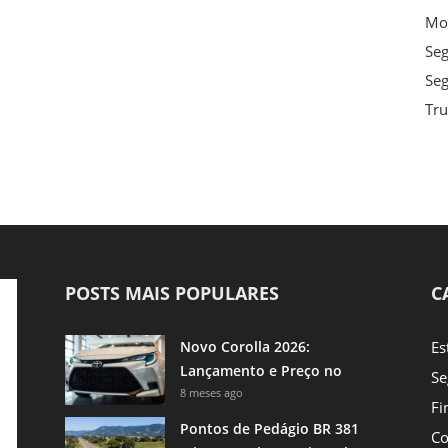
Mot
Se
Seg
Tru
POSTS MAIS POPULARES
C
Novo Corolla 2026:
Es
Lançamento e Preço no
Se
Brasil
8 meses ago
Fi
Pontos de Pedágio BR 381
Co