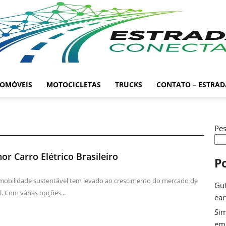
OMÓVEIS
MOTOCICLETAS
TRUCKS
CONTATO – ESTRA
Pes
r Carro Elétrico Brasileiro
P
mobilidade sustentável tem levado ao crescimento do mercado de
Gui
il. Com várias opções...
ea
Sim
em 