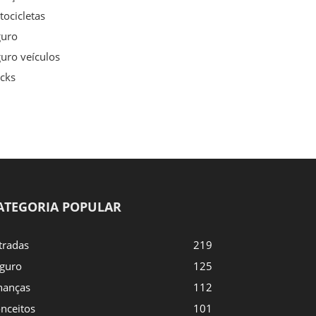
ocicletas
guro
uro veículos
cks
ATEGORIA POPULAR
tradas
219
guro
125
nanças
112
nceitos
101