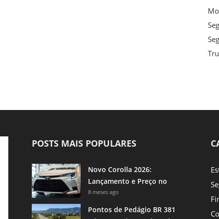
Mot
Se
Seg
Tru
POSTS MAIS POPULARES
C
Novo Corolla 2026:
Es
Lançamento e Preço no
Se
Brasil
8 meses ago
Fi
Pontos de Pedágio BR 381
Co