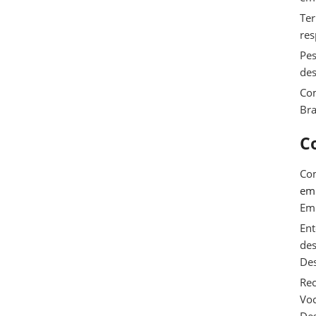
Ter
res
Pes
des
Com
Bra
C
Com
e
Em
Ent
des
De
Rec
Voc