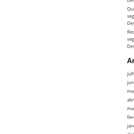
De
Qua
se
De
Req
se
De
A
jul
ju
ma
abr
ma
fev
jan