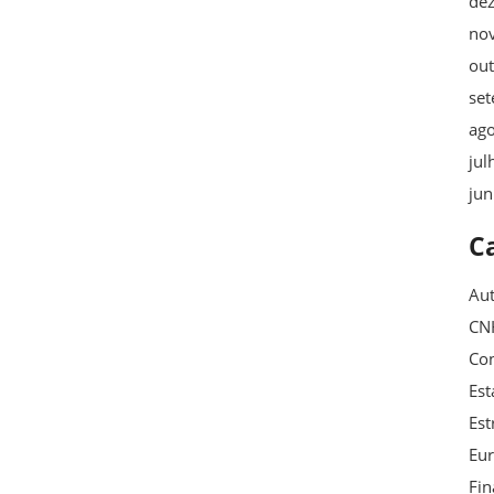
de
no
ou
se
ag
jul
ju
C
Au
CN
Con
Est
Est
Eu
Fin