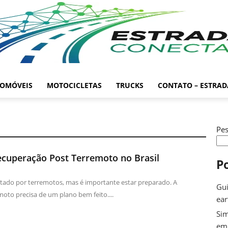
OMÓVEIS
MOTOCICLETAS
TRUCKS
CONTATO – ESTRA
Pes
cuperação Post Terremoto no Brasil
P
etado por terremotos, mas é importante estar preparado. A
Gui
oto precisa de um plano bem feito....
ea
Sim
em 