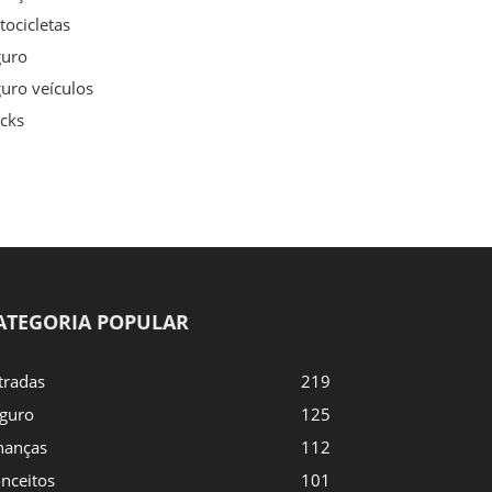
ocicletas
guro
uro veículos
cks
ATEGORIA POPULAR
tradas
219
guro
125
nanças
112
nceitos
101