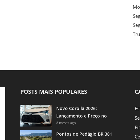
Mot
Se
Seg
Tru
POSTS MAIS POPULARES
C
Novo Corolla 2026:
Es
Lançamento e Preço no
Se
Brasil
8 meses ago
Fi
Pontos de Pedágio BR 381
Co