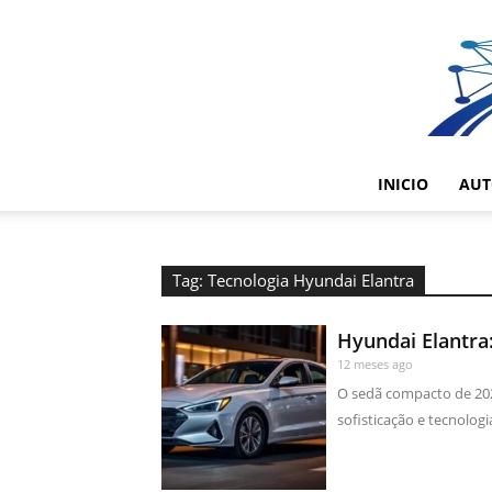
INICIO
AUT
Tag: Tecnologia Hyundai Elantra
Hyundai Elantra
12 meses ago
O sedã compacto de 202
sofisticação e tecnologi