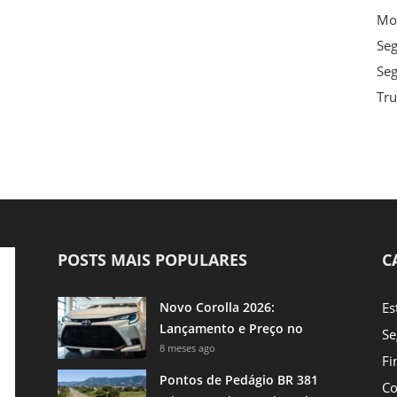
Mot
Se
Seg
Tru
POSTS MAIS POPULARES
C
Novo Corolla 2026:
Es
Lançamento e Preço no
Se
Brasil
8 meses ago
Fi
Pontos de Pedágio BR 381
Co