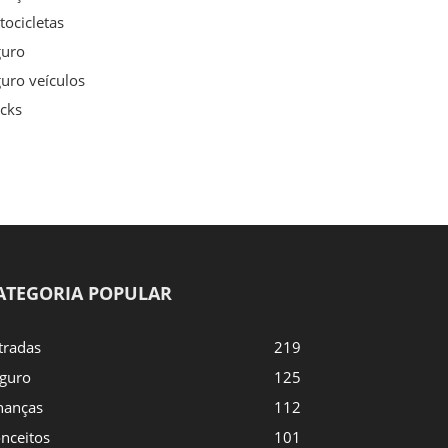
ocicletas
guro
uro veículos
cks
ATEGORIA POPULAR
tradas
219
guro
125
nanças
112
nceitos
101