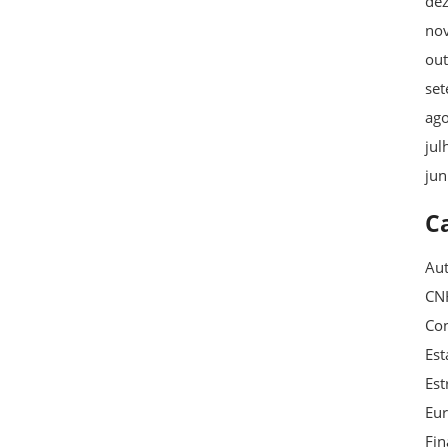
de
no
ou
se
ag
jul
ju
C
Au
CN
Con
Est
Est
Eu
Fin