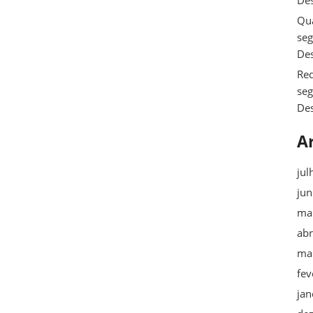
De
Qua
se
De
Req
se
De
A
jul
ju
ma
abr
ma
fev
jan