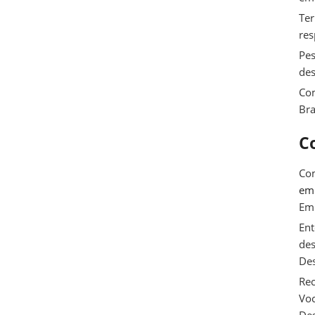
Ter
res
Pes
des
Com
Bra
C
Com
e
Em
Ent
des
De
Rec
Voc