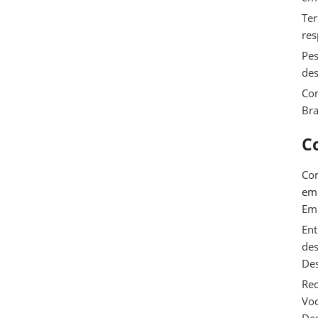
Ter
res
Pes
des
Com
Bra
C
Com
e
Em
Ent
des
De
Rec
Voc