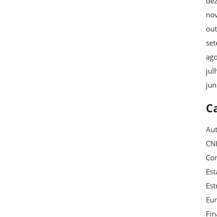
de
no
ou
se
ag
jul
ju
C
Au
CN
Con
Est
Est
Eu
Fin