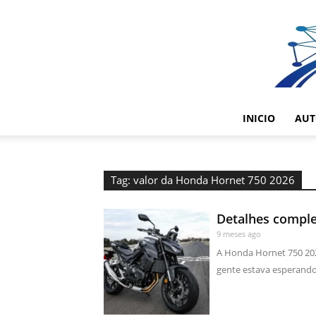
INICIO
AUT
Tag: valor da Honda Hornet 750 2026
Detalhes compl
9 meses ago
A Honda Hornet 750 2026
gente estava esperando