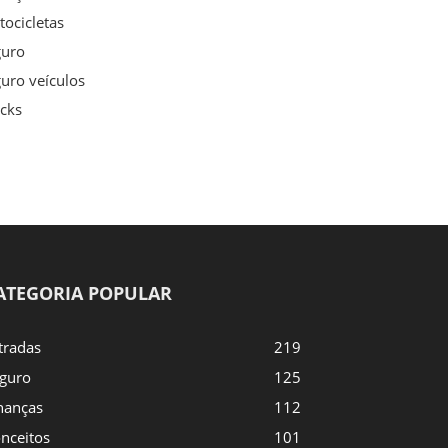
ocicletas
guro
uro veículos
cks
ATEGORIA POPULAR
tradas
219
guro
125
nanças
112
nceitos
101