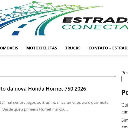
OMÓVEIS
MOTOCICLETAS
TRUCKS
CONTATO – ESTRA
Pes
eto da nova Honda Hornet 750 2026
P
 finalmente chegou ao Brasil, e, sinceramente, era o que muita
Gui
! Desde que a primeira Hornet marcou...
ea
Sim
em 