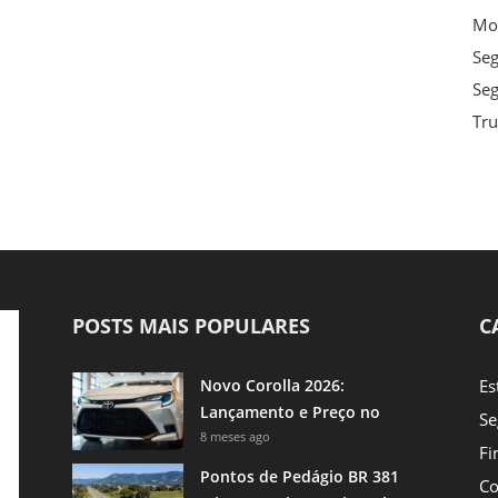
Mot
Se
Seg
Tru
POSTS MAIS POPULARES
C
Novo Corolla 2026:
Es
Lançamento e Preço no
Se
Brasil
8 meses ago
Fi
Pontos de Pedágio BR 381
Co