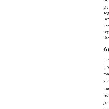
De
Qua
se
De
Req
se
De
A
jul
ju
ma
abr
ma
fev
jan