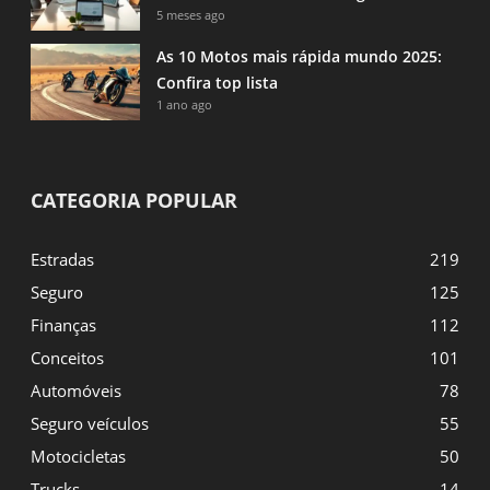
5 meses ago
As 10 Motos mais rápida mundo 2025:
Confira top lista
1 ano ago
CATEGORIA POPULAR
Estradas
219
Seguro
125
Finanças
112
Conceitos
101
Automóveis
78
Seguro veículos
55
Motocicletas
50
Trucks
14