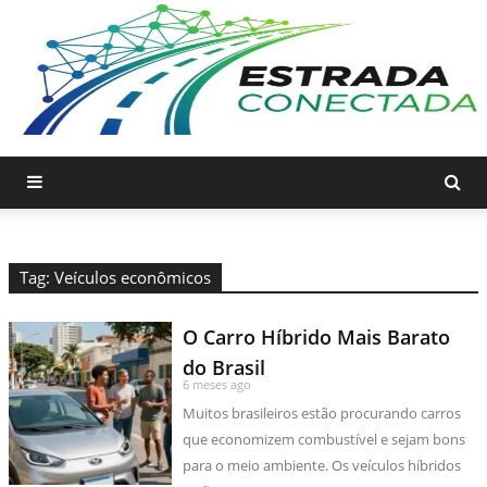
Tag: Veículos econômicos
O Carro Híbrido Mais Barato
do Brasil
6 meses ago
Muitos brasileiros estão procurando carros
que economizem combustível e sejam bons
para o meio ambiente. Os veículos híbridos