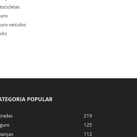
ocicletas
guro
uro veículos
cks
ATEGORIA POPULAR
tradas
219
guro
125
nanças
112