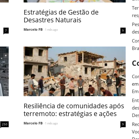
Ter
Estratégias de Gestão de
res
Desastres Naturais
Pes
Marcelo FB
- 1 mês ago
7
9
des
Com
Bra
C
Com
e
Em
Ent
a
Resiliência de comunidades após
des
terremoto: estratégias e ações
De
Marcelo FB
Rec
- 1 mês ago
250
9
Voc