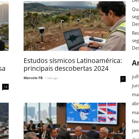
De
Qua
se
De
Req
se
De
Estudos sísmicos Latinoamérica:
A
sa
principais descobertas 2024
jul
Marcelo FB
- 1 mês ago
7
ju
14
ma
abr
ma
fev
jan