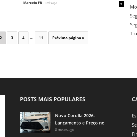
Marcelo FB
- 1 mês ago
9
Mot
Se
Seg
Tru
…
2
3
4
11
Próxima página »
POSTS MAIS POPULARES
C
Novo Corolla 2026:
Es
Lançamento e Preço no
Se
Brasil
8 meses ago
Fi