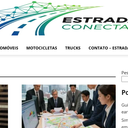
OMÓVEIS
MOTOCICLETAS
TRUCKS
CONTATO – ESTRA
Pes
P
Gui
ea
Sim
em 