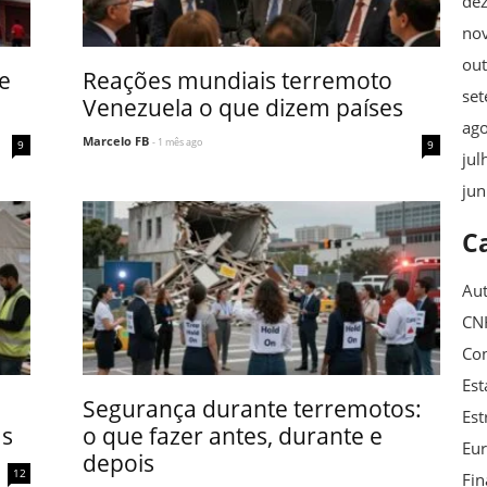
de
no
ou
e
Reações mundiais terremoto
se
Venezuela o que dizem países
ag
Marcelo FB
- 1 mês ago
9
9
jul
ju
C
Au
CN
Con
Est
Segurança durante terremotos:
Est
as
o que fazer antes, durante e
Eu
depois
12
Fin