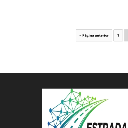
« Página anterior
1