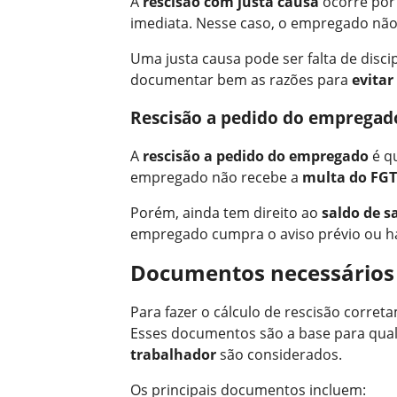
A
rescisão com justa causa
ocorre por 
imediata. Nesse caso, o empregado não
Uma justa causa pode ser falta de dis
documentar bem as razões para
evitar
Rescisão a pedido do empregad
A
rescisão a pedido do empregado
é q
empregado não recebe a
multa do FG
Porém, ainda tem direito ao
saldo de s
empregado cumpra o aviso prévio ou haj
Documentos necessários 
Para fazer o cálculo de rescisão corret
Esses documentos são a base para qual
trabalhador
são considerados.
Os principais documentos incluem: