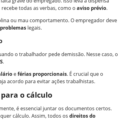
falta grave do empregado. Isso leva à dispensa
 recebe todas as verbas, como o
aviso prévio
.
ciplina ou mau comportamento. O empregador deve
 problemas
legais.
o
uando o trabalhador pede demissão. Nesse caso, o
TS
.
alário
e
férias proporcionais
. É crucial que o
a acordo para evitar ações trabalhistas.
para o cálculo
amente, é essencial juntar os documentos certos.
quer cálculo. Assim, todos os
direitos do