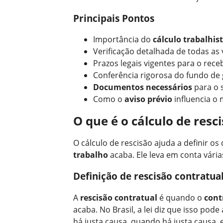
Principais Pontos
Importância do
cálculo trabalhis
Verificação detalhada de todas as
Prazos legais vigentes para o rece
Conferência rigorosa do fundo de g
Documentos necessários
para o 
Como o
aviso prévio
influencia o 
O que é o cálculo de resc
O cálculo de rescisão ajuda a definir o
trabalho
acaba. Ele leva em conta várias
Definição de rescisão contratua
A
rescisão contratual
é quando o
cont
acaba. No Brasil, a lei diz que isso pod
há justa causa, quando há justa causa