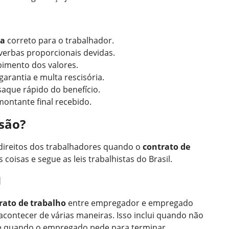
ta
correto para o trabalhador.
 verbas proporcionais devidas.
bimento dos valores.
arantia e multa rescisória.
saque rápido do benefício.
montante final recebido.
isão?
s direitos dos trabalhadores quando o
contrato de
 coisas e segue as leis trabalhistas do Brasil.
l
rato de trabalho
entre empregador e empregado
e acontecer de várias maneiras. Isso inclui quando não
, e quando o empregado pede para terminar.