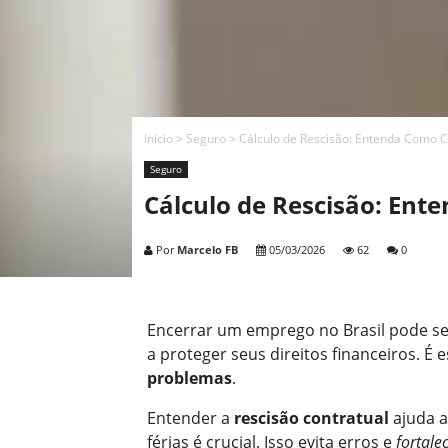
Inicio
>
Seguro
>
Cálculo de Rescisão: Entenda Como C
Seguro
Cálculo de Rescisão: Ent
Por
Marcelo FB
05/03/2026
62
0
Encerrar um emprego no Brasil pode se
a proteger seus direitos financeiros. É 
problemas
.
Entender a
rescisão contratual
ajuda a
férias é crucial. Isso evita erros e
fortale