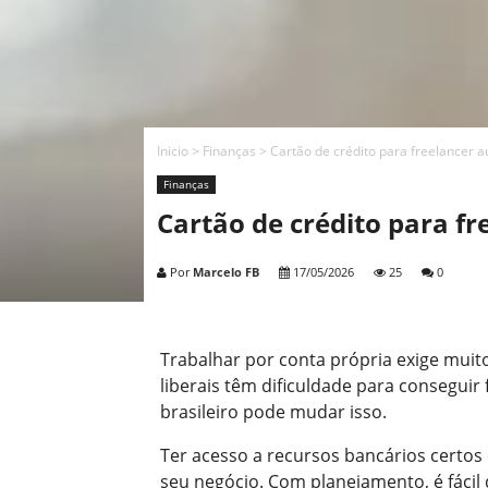
Inicio
>
Finanças
>
Cartão de crédito para freelancer 
Finanças
Cartão de crédito para f
Por
Marcelo FB
17/05/2026
25
0
Trabalhar por conta própria exige muit
liberais têm dificuldade para consegui
brasileiro pode mudar isso.
Ter acesso a recursos bancários certos
seu negócio. Com planejamento, é fácil d