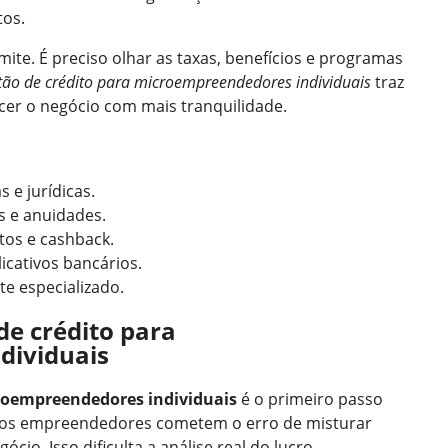
tos.
imite. É preciso olhar as taxas, benefícios e programas
tão de crédito para microempreendedores individuais
traz
escer o negócio com mais tranquilidade.
s e jurídicas.
s e anuidades.
os e cashback.
licativos bancários.
e especializado.
de crédito para
dividuais
croempreendedores individuais
é o primeiro passo
itos empreendedores cometem o erro de misturar
io. Isso dificulta a análise real do lucro.