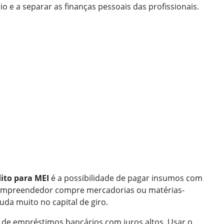
o e a separar as finanças pessoais das profissionais.
dito para MEI
é a possibilidade de pagar insumos com
o empreendedor compre mercadorias ou matérias-
uda muito no capital de giro.
e de empréstimos bancários com juros altos. Usar o