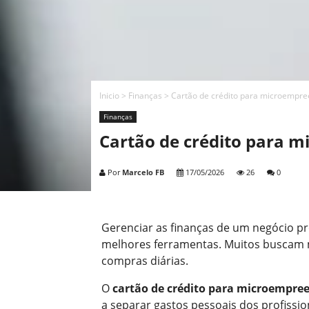
Inicio
>
Finanças
>
Cartão de crédito para microempre
Finanças
Cartão de crédito para 
Por
Marcelo FB
17/05/2026
26
0
Gerenciar as finanças de um negócio pr
melhores ferramentas. Muitos buscam me
compras diárias.
O
cartão de crédito para microempre
a separar gastos pessoais dos profission