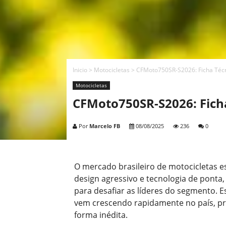
Inicio
>
Motocicletas
>
CFMoto750SR-S2026: Ficha Técni
Motocicletas
CFMoto750SR-S2026: Ficha
Por
Marcelo FB
08/08/2025
236
0
O mercado brasileiro de motocicletas 
design agressivo e tecnologia de ponta
para desafiar as líderes do segmento. 
vem crescendo rapidamente no país, p
forma inédita.