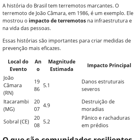
A história do Brasil tem terremotos marcantes. O
terremoto de João Câmara, em 1986, é um exemplo. Ele
mostrou o
impacto de terremotos
na infraestrutura e
na vida das pessoas.
Essas histórias são importantes para criar medidas de
prevenção mais eficazes.
Local do
An
Magnitude
Impacto Principal
Evento
o
Estimada
João
19
Danos estruturais
Câmara
5.1
86
severos
(RN)
Itacarambi
20
Destruição de
4.9
(MG)
07
moradias
20
Pânico e rachaduras
Sobral (CE)
5.2
08
em prédios
O que são comunidades resilientes