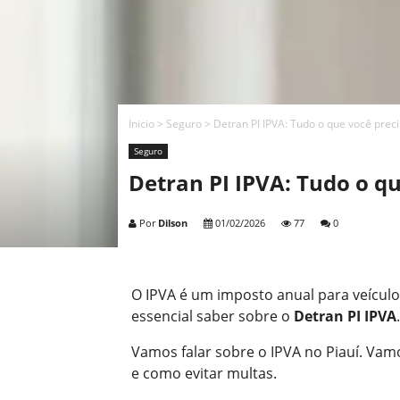
Inicio
>
Seguro
>
Detran PI IPVA: Tudo o que você prec
Seguro
Detran PI IPVA: Tudo o qu
Por
Dilson
01/02/2026
77
0
O IPVA é um imposto anual para veículos
essencial saber sobre o
Detran PI IPVA
.
Vamos falar sobre o IPVA no Piauí. Vam
e como evitar multas.