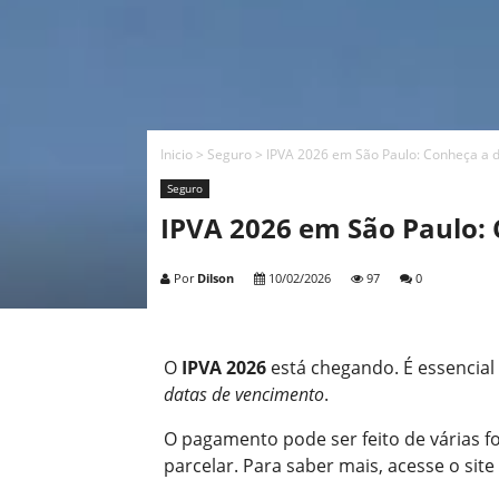
Inicio
>
Seguro
>
IPVA 2026 em São Paulo: Conheça a 
Seguro
IPVA 2026 em São Paulo:
Por
Dilson
10/02/2026
97
0
O
IPVA 2026
está chegando. É essencial
datas de vencimento
.
O pagamento pode ser feito de várias 
parcelar. Para saber mais, acesse o sit