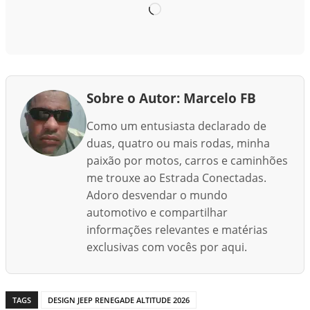
C
a
r
r
e
g
Sobre o Autor: Marcelo FB
a
Como um entusiasta declarado de
n
duas, quatro ou mais rodas, minha
d
paixão por motos, carros e caminhões
o
me trouxe ao Estrada Conectadas.
.
.
Adoro desvendar o mundo
.
automotivo e compartilhar
informações relevantes e matérias
exclusivas com vocês por aqui.
TAGS
DESIGN JEEP RENEGADE ALTITUDE 2026