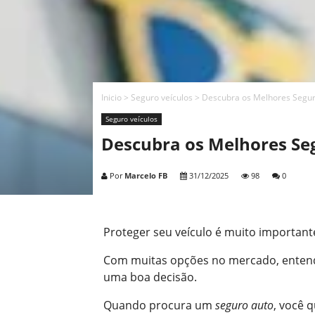
Inicio
>
Seguro veículos
>
Descubra os Melhores Seguro
Seguro veículos
Descubra os Melhores Seg
Por
Marcelo FB
31/12/2025
98
0
Proteger seu veículo é muito important
Com muitas opções no mercado, entende
uma boa decisão.
Quando procura um
seguro auto
, você 