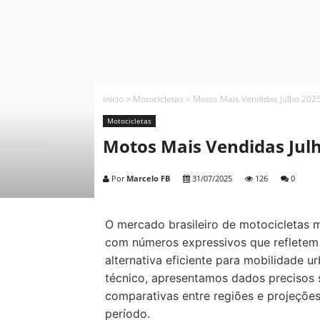
Inicio
>
Motocicletas
>
Motos Mais Vendidas Julho 2025
Motocicletas
Motos Mais Vendidas Julh
Por
Marcelo FB
31/07/2025
126
0
O mercado brasileiro de motocicletas
com números expressivos que refletem
alternativa eficiente para mobilidade u
técnico, apresentamos dados precisos 
comparativas entre regiões e projeçõe
período.