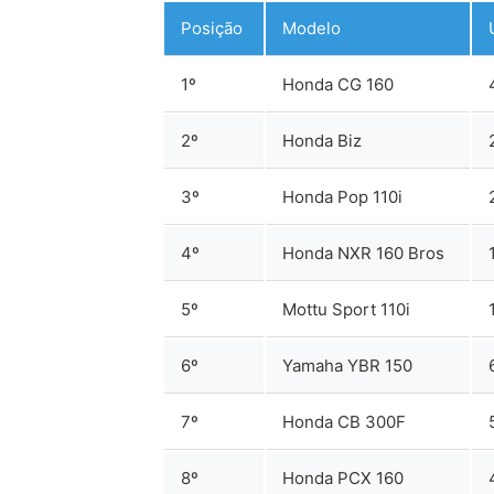
Posição
Modelo
1º
Honda CG 160
2º
Honda Biz
3º
Honda Pop 110i
4º
Honda NXR 160 Bros
5º
Mottu Sport 110i
6º
Yamaha YBR 150
7º
Honda CB 300F
8º
Honda PCX 160