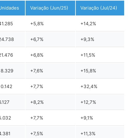
Unidades
Variação (Jun/25)
Variação (Jul/24)
41.285
+5,8%
+14,2%
24.738
+6,7%
+9,3%
21.476
+6,8%
+11,5%
18.329
+7,6%
+15,8%
10.142
+7,7%
+32,4%
6.127
+8,2%
+12,7%
5.032
+7,7%
+9,1%
4.381
+7,5%
+11,3%