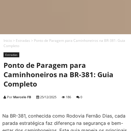
Inicio
>
Estradas
>
Ponto de Paragem para Caminhoneiros na BR-381: Guia
Completo
Estradas
Ponto de Paragem para
Caminhoneiros na BR-381: Guia
Completo
Por
Marcelo FB
25/12/2025
186
0
Na BR-381, conhecida como Rodovia Fernão Dias, cada
parada estratégica faz diferença na segurança e bem-
estar dos caminhoneiros. Este guia mapeia os principais