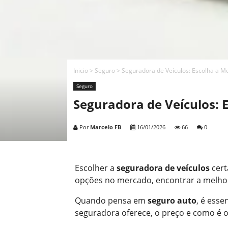
Inicio
>
Seguro
>
Seguradora de Veículos: Escolha a M
Seguro
Seguradora de Veículos: 
Por
Marcelo FB
16/01/2026
66
0
Escolher a
seguradora de veículos
cert
opções no mercado, encontrar a melhor 
Quando pensa em
seguro auto
, é esse
seguradora oferece, o preço e como é o