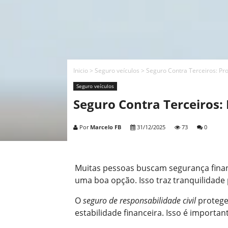
Inicio
>
Seguro veículos
>
Seguro Contra Terceiros: Pro
Seguro veículos
Seguro Contra Terceiros: 
Por
Marcelo FB
31/12/2025
73
0
Muitas pessoas buscam segurança finan
uma boa opção. Isso traz tranquilidade 
O
seguro de responsabilidade civil
protege 
estabilidade financeira. Isso é importa