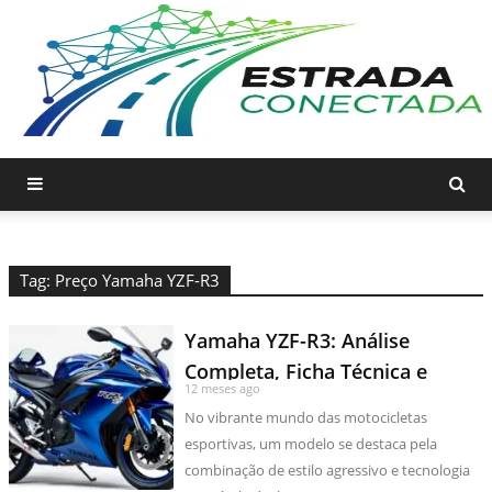
Tag: Preço Yamaha YZF-R3
Yamaha YZF-R3: Análise
Completa, Ficha Técnica e
12 meses ago
Preços
No vibrante mundo das motocicletas
esportivas, um modelo se destaca pela
combinação de estilo agressivo e tecnologia