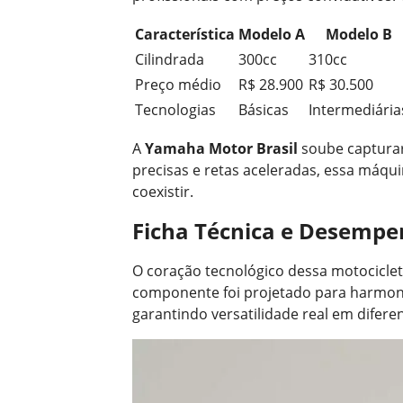
Característica
Modelo A
Modelo B
Cilindrada
300cc
310cc
Preço médio
R$ 28.900
R$ 30.500
Tecnologias
Básicas
Intermediária
A
Yamaha Motor Brasil
soube capturar 
precisas e retas aceleradas, essa máq
coexistir.
Ficha Técnica e Desemp
O coração tecnológico dessa motociclet
componente foi projetado para harmoni
garantindo versatilidade real em difere