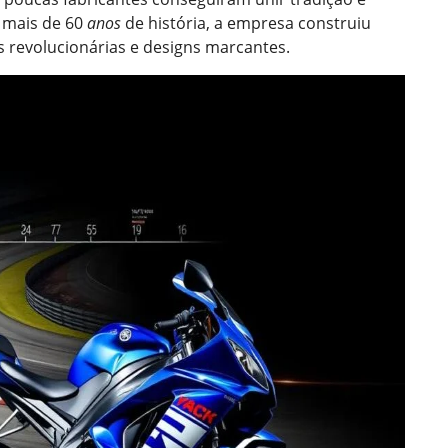
 mais de 60
anos
de história, a empresa construiu
s revolucionárias e designs marcantes.