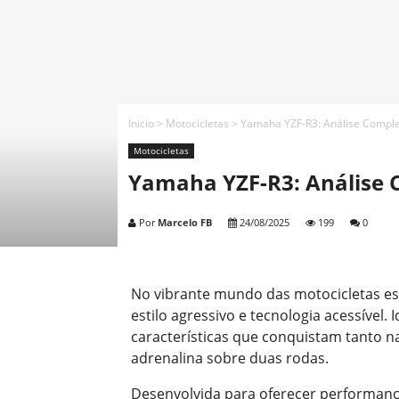
Inicio
>
Motocicletas
>
Yamaha YZF-R3: Análise Complet
Motocicletas
Yamaha YZF-R3: Análise C
Por
Marcelo FB
24/08/2025
199
0
No vibrante mundo das motocicletas e
estilo agressivo e tecnologia acessível. 
características que conquistam tanto n
adrenalina sobre duas rodas.
Desenvolvida para oferecer performan