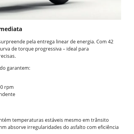
imediata
 surpreende pela entrega linear de energia. Com 42
urva de torque progressiva – ideal para
ecisas.
ado garantem:
00 rpm
endente
antém temperaturas estáveis mesmo em trânsito
mm absorve irregularidades do asfalto com eficiência