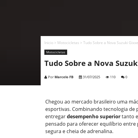
Inicio
>
Motocicletas
>
Tudo Sobre a Nova Suzuki Gixxe
Motocicletas
Tudo Sobre a Nova Suzuki
Por
Marcelo FB
31/07/2025
110
0
Chegou ao mercado brasileiro uma máqu
esportivas. Combinando tecnologia de 
entregar
desempenho superior
tanto e
pensado para oferecer equilíbrio entre
segura e cheia de adrenalina.