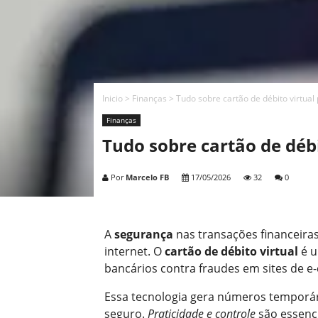
Inicio
>
Finanças
>
Tudo sobre cartão de débito virtual
Finanças
Tudo sobre cartão de déb
Por
Marcelo FB
17/05/2026
32
0
A
segurança
nas transações financeira
internet. O
cartão de débito virtual
é u
bancários contra fraudes em sites de 
Essa tecnologia gera números temporári
seguro.
Praticidade e controle
são essenc