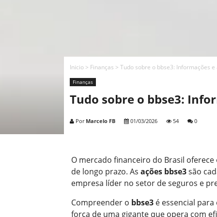
Inicio
>
Finanças
>
Tudo sobre o bbse3: Informações e 
Finanças
Tudo sobre o bbse3: Info
Por
Marcelo FB
01/03/2026
54
0
O mercado financeiro do Brasil oferece
de longo prazo. As
ações bbse3
são cad
empresa líder no setor de seguros e pre
Compreender o
bbse3
é essencial para 
força de uma gigante que opera com efi