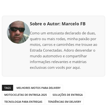
a
r
r
e
Sobre o Autor: Marcelo FB
g
a
Como um entusiasta declarado de duas,
n
quatro ou mais rodas, minha paixão por
d
motos, carros e caminhões me trouxe ao
o
Estrada Conectadas. Adoro desvendar o
.
mundo automotivo e compartilhar
.
informações relevantes e matérias
.
exclusivas com vocês por aqui.
TAGS
MELHORES MOTOS PARA DELIVERY
MOTOCICLETAS DE ENTREGA 2025
SOLUÇÕES DE ENTREGA
TECNOLOGIA PARA ENTREGAS
TENDÊNCIAS EM DELIVERY