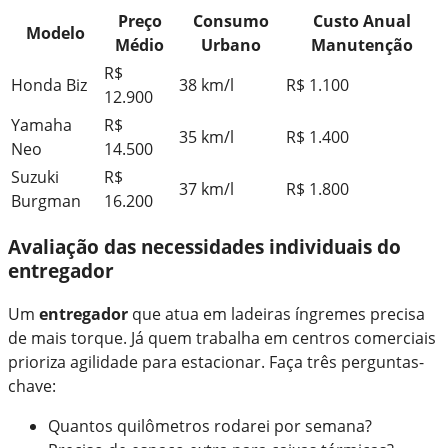
Preço
Consumo
Custo Anual
Modelo
Médio
Urbano
Manutenção
R$
Honda Biz
38 km/l
R$ 1.100
12.900
Yamaha
R$
35 km/l
R$ 1.400
Neo
14.500
Suzuki
R$
37 km/l
R$ 1.800
Burgman
16.200
Avaliação das necessidades individuais do
entregador
Um
entregador
que atua em ladeiras íngremes precisa
de mais torque. Já quem trabalha em centros comerciais
prioriza agilidade para estacionar. Faça três perguntas-
chave:
Quantos quilômetros rodarei por semana?