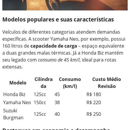
Modelos populares e suas características
Veículos de diferentes categorias atendem demandas
específicas. A scooter Yamaha Neo, por exemplo, possui
160 litros de
capacidade de carga
– espaço equivalente
a duas grandes malas térmicas. Já a Honda Biz mantém
seu legado com
consumo de 45 km/l
, ideal para rotas
extensas.
Cilindra
Consumo
Custo Médio
Modelo
da
(km/l)
Revisão
Honda Biz
125cc
45
R$ 180
Yamaha Neo
150cc
38
R$ 220
Suzuki
125cc
40
R$ 250
Burgman