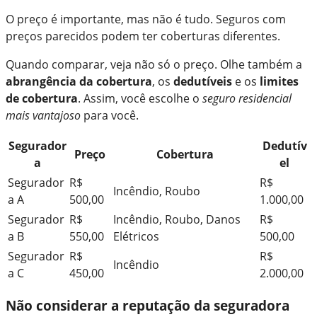
O preço é importante, mas não é tudo. Seguros com
preços parecidos podem ter coberturas diferentes.
Quando comparar, veja não só o preço. Olhe também a
abrangência da cobertura
, os
dedutíveis
e os
limites
de cobertura
. Assim, você escolhe o
seguro residencial
mais vantajoso
para você.
Segurador
Dedutív
Preço
Cobertura
a
el
Segurador
R$
R$
Incêndio, Roubo
a A
500,00
1.000,00
Segurador
R$
Incêndio, Roubo, Danos
R$
a B
550,00
Elétricos
500,00
Segurador
R$
R$
Incêndio
a C
450,00
2.000,00
Não considerar a reputação da seguradora