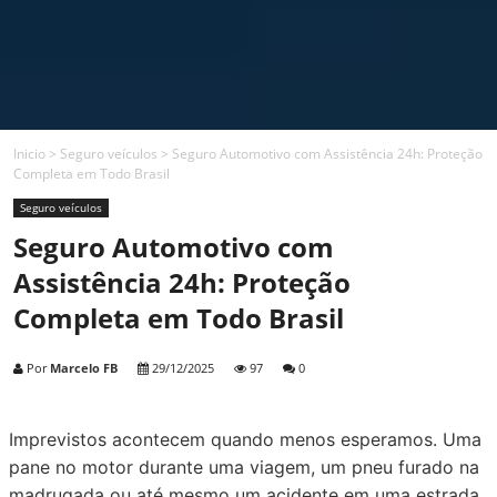
Inicio
>
Seguro veículos
>
Seguro Automotivo com Assistência 24h: Proteção
Completa em Todo Brasil
Seguro veículos
Seguro Automotivo com
Assistência 24h: Proteção
Completa em Todo Brasil
Por
Marcelo FB
29/12/2025
97
0
Imprevistos acontecem quando menos esperamos. Uma
pane no motor durante uma viagem, um pneu furado na
madrugada ou até mesmo um acidente em uma estrada