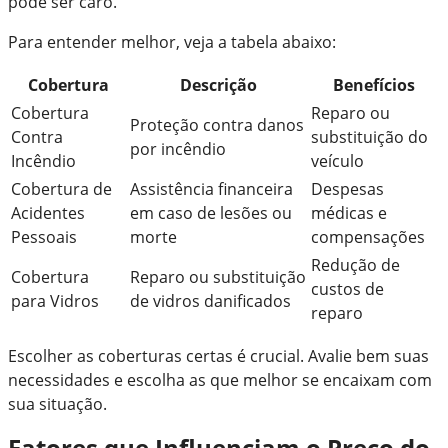
pode ser caro.
Para entender melhor, veja a tabela abaixo:
Cobertura
Descrição
Benefícios
Cobertura
Reparo ou
Proteção contra danos
Contra
substituição do
por incêndio
Incêndio
veículo
Cobertura de
Assistência financeira
Despesas
Acidentes
em caso de lesões ou
médicas e
Pessoais
morte
compensações
Redução de
Cobertura
Reparo ou substituição
custos de
para Vidros
de vidros danificados
reparo
Escolher as coberturas certas é crucial. Avalie bem suas
necessidades e escolha as que melhor se encaixam com
sua situação.
Fatores que Influenciam o Preço do