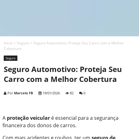
Inicio
>
Seguro
>
Seguro Automotivo: Proteja Seu Carro com a Melhor
Cobertura
Seguro
Seguro Automotivo: Proteja Seu
Carro com a Melhor Cobertura
Por
Marcelo FB
19/01/2026
82
0
A
proteção veicular
é essencial para a segurança
financeira dos donos de carros.
Com mais acidentes e roubos, ter um
seguro de