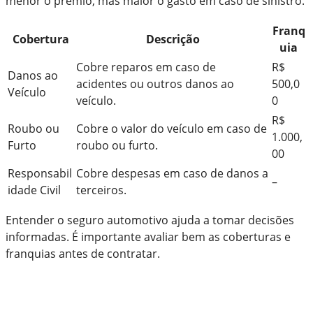
menor o prêmio, mas maior o gasto em caso de sinistro.
Franq
Cobertura
Descrição
uia
Cobre reparos em caso de
R$
Danos ao
acidentes ou outros danos ao
500,0
Veículo
veículo.
0
R$
Roubo ou
Cobre o valor do veículo em caso de
1.000,
Furto
roubo ou furto.
00
Responsabil
Cobre despesas em caso de danos a
–
idade Civil
terceiros.
Entender o seguro automotivo ajuda a tomar decisões
informadas. É importante avaliar bem as coberturas e
franquias antes de contratar.