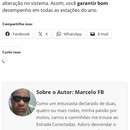
alteração no sistema. Assim, você
garantir bom
desempenho em todas as estações do ano.
Compartilhe isso:
Facebook
X
WhatsApp
E-mail
Curtir isso:
C
a
r
r
e
Sobre o Autor: Marcelo FB
g
a
Como um entusiasta declarado de duas,
n
quatro ou mais rodas, minha paixão por
d
motos, carros e caminhões me trouxe ao
o
Estrada Conectadas. Adoro desvendar o