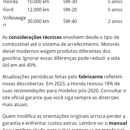
Honda
10.000 km
5W-30
5 anos
Ford
12.000 km
5W-20
5 anos
Volkswage
30.000 km
5W-40
2 anos
n
As
considerações técnicas
envolvem desde o tipo de
combustível até o sistema de arrefecimento. Motores
diesel modernos exigem produtos diferentes dos
gasolina. Ignorar essas diferenças pode reduzir a vida
útil em até 40%.
Atualizações periódicas feitas pelo
fabricante
refletem
novas descobertas. Em 2023, a Honda revisou 18% de
suas
recomendações
para modelos pós-2020. Consultar o
site oficial garante que você siga sempre as diretrizes
mais atuais.
Quem modifica as orientações originais arrisca perder a
garantia e enfrentar custos extras. Lembre-se: o
manual